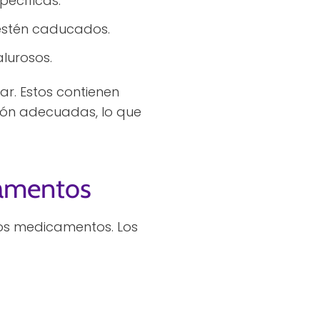
pecíficas.
estén caducados.
lurosos.
r. Estos contienen
ción adecuadas, lo que
camentos
los medicamentos. Los