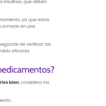
s insulinas, que deben
enamiento, ya que estos
n armario en una
egúrate de verificar las
dido eficacia.
 medicamentos?
los bien
, considera los
ento.