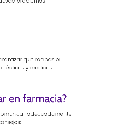
 desde problemas
rantizar que recibas el
acéuticos y médicos
ar en farmacia?
no comunicar adecuadamente
consejos: