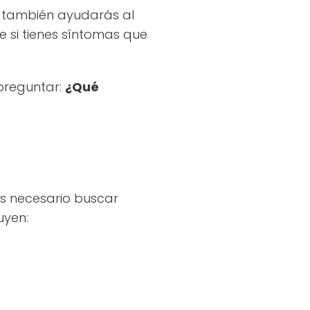
ue también ayudarás al
e si tienes síntomas que
preguntar:
¿Qué
es necesario buscar
uyen: