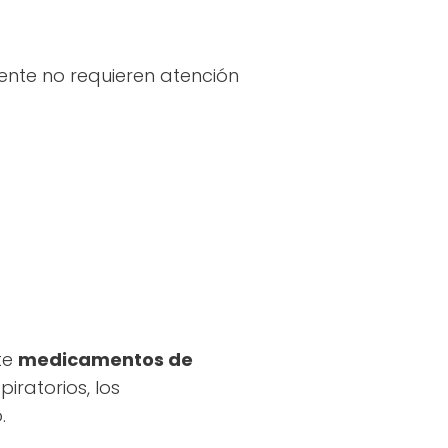
ente no requieren atención
te
medicamentos de
iratorios, los
.