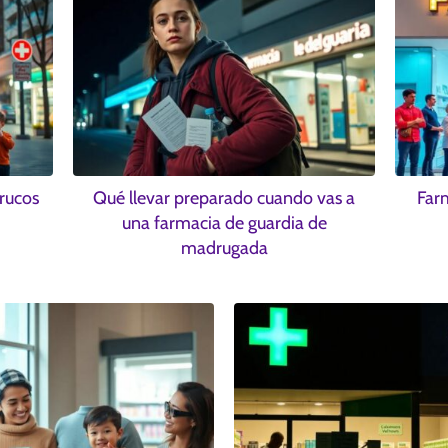
rucos
Qué llevar preparado cuando vas a
Farm
una farmacia de guardia de
madrugada