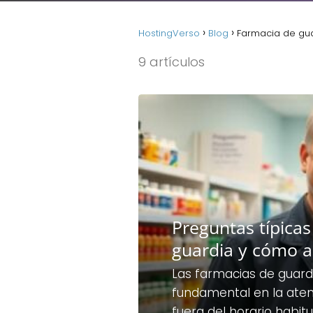
HostingVerso
Blog
Farmacia de gua
9 artículos
Preguntas típica
guardia y cómo a
Las farmacias de guard
fundamental en la aten
fuera del horario habit