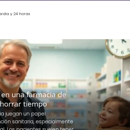
rdia y 24 horas
s en una farmacia de
horrar tiempo
ia juegan un papel
ción sanitaria, especialmente
ual. Los pacientes suelen tener