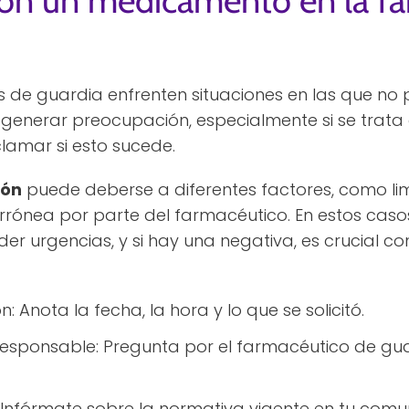
ron un medicamento en la fa
 de guardia enfrenten situaciones en las que no 
enerar preocupación, especialmente si se trata 
amar si esto sucede.
ión
puede deberse a diferentes factores, como lim
errónea por parte del farmacéutico. En estos caso
r urgencias, y si hay una negativa, es crucial c
: Anota la fecha, la hora y lo que se solicitó.
l responsable: Pregunta por el farmacéutico de gu
 Infórmate sobre la normativa vigente en tu comu