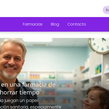
Farmacias
Blog
Contacto
s en una farmacia de
horrar tiempo
ia juegan un papel
ción sanitaria, especialmente