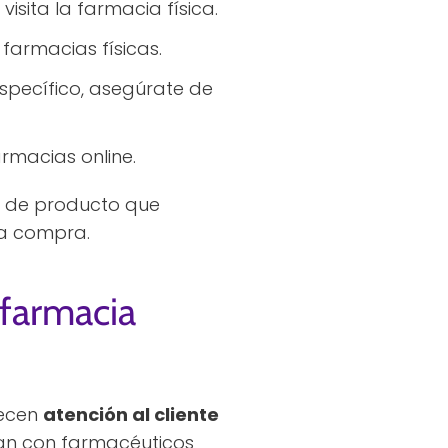
isita la farmacia física.
farmacias físicas.
specífico, asegúrate de
rmacias online.
o de producto que
la compra.
 farmacia
recen
atención al cliente
tan con farmacéuticos