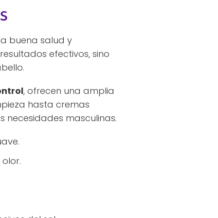
s
na buena salud y
esultados efectivos, sino
bello.
ntrol
, ofrecen una amplia
mpieza hasta cremas
as necesidades masculinas.
uave.
olor.