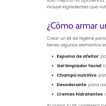
solo mejoran la apariencia, 
incluye ingredientes que nut
¿Cómo armar un
Crear un kit de higiene pers
tienes algunos elementos es
Espuma de afeitar
: p
Gel limpiador facial
: 
Champú nutritivo
: pa
Desodorante
: para a
Cremas hidratantes
:
Al armar tu kit, considera 