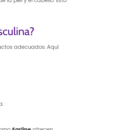
 la piel y el cabello. Esto
sculina?
oductos adecuados. Aquí
a.
 como
Farline
ofrecen