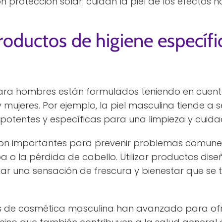
protección solar: cuidan la piel de los efectos no
roductos de higiene específi
ara hombres están formulados teniendo en cuenta 
 mujeres. Por ejemplo, la piel masculina tiende a 
potentes y específicas para una limpieza y cuidad
n importantes para prevenir problemas comunes 
aspa o la pérdida de cabello. Utilizar productos d
r una sensación de frescura y bienestar que se 
os de cosmética masculina han avanzado para ofr