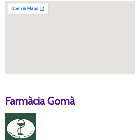
Farmàcia Gomà