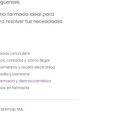
iguenses.
una farmacia ideal para
para resolver tus necesidades
cias cerca de ti
ios, contacto y cómo llegar
amentos y receta electrónica
edia y bienestar
farmacia y dermocosmética
cios en farmacia
·
Sitemap XML