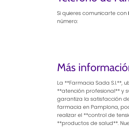
Si quieres comunicarte con
número:
Más informació
La **Farmacia Sada S.I.**,
**atención profesional** y s
garantiza la satisfacción d
farmacia en Pamplona, podr
realizar el **control de t
**productos de salud**. Nu