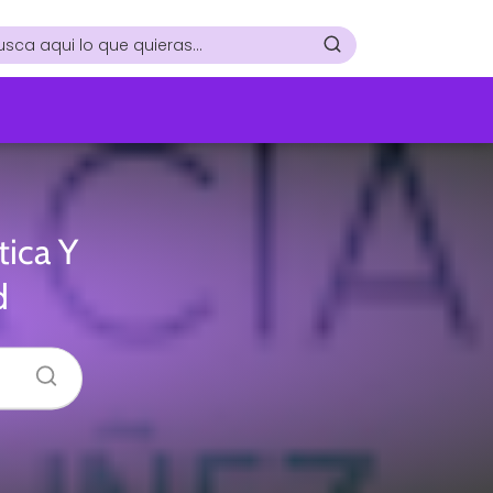
ica Y
d