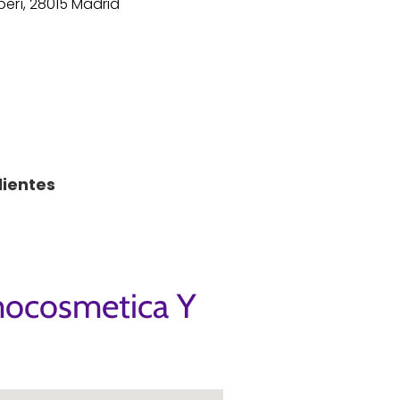
berí, 28015 Madrid
lientes
mocosmetica Y