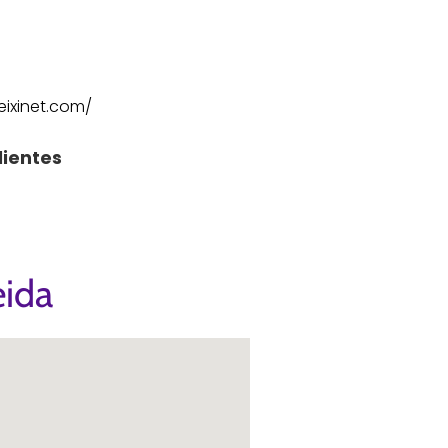
eixinet.com/
lientes
eida