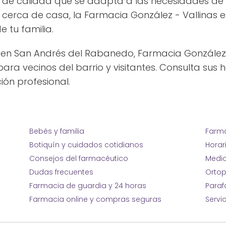
 de calidad que se adapta a las necesidades de
s cerca de casa, la Farmacia González - Vallinas 
e tu familia.
n San Andrés del Rabanedo, Farmacia González -
ra vecinos del barrio y visitantes. Consulta sus 
ión profesional.
Bebés y familia
Farma
Botiquín y cuidados cotidianos
Horar
Consejos del farmacéutico
Medic
Dudas frecuentes
Ortop
Farmacia de guardia y 24 horas
Para
Farmacia online y compras seguras
Servi