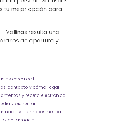
 cada persona. Si buscas
es tu mejor opción para
 Vallinas resulta una
horarios de apertura y
cias cerca de ti
ios, contacto y cómo llegar
amentos y receta electrónica
edia y bienestar
farmacia y dermocosmética
cios en farmacia