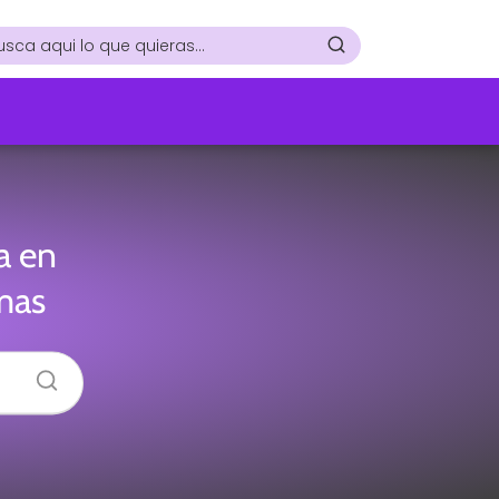
a en
mas