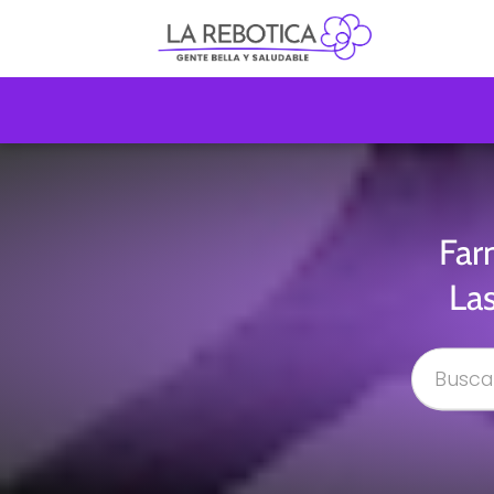
Far
La