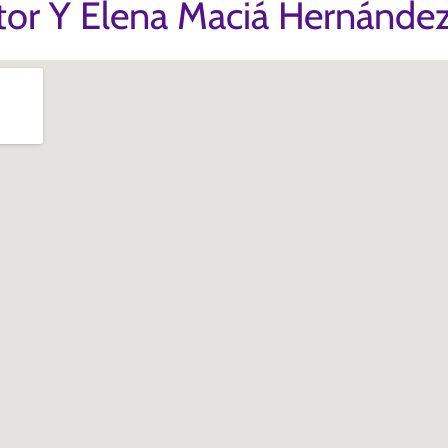
ctor Y Elena Maciá Hernánde