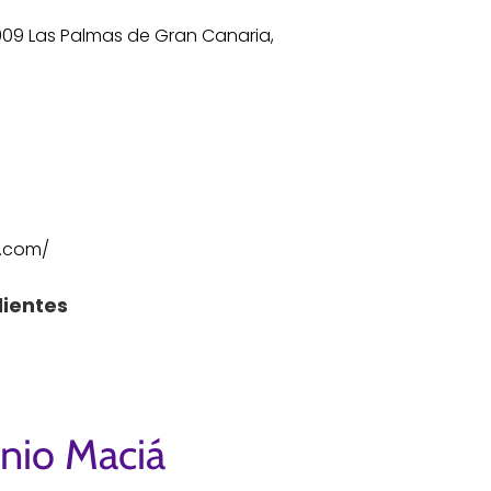
009 Las Palmas de Gran Canaria,
a.com/
lientes
onio Maciá