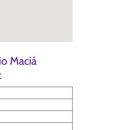
io Maciá
z