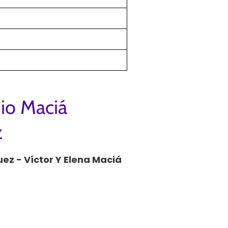
nio Maciá
z
uez - Víctor Y Elena Maciá