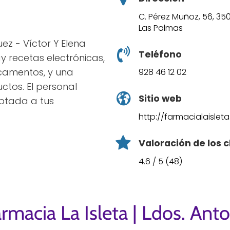
C. Pérez Muñoz, 56, 35
Las Palmas
ez - Víctor Y Elena
Teléfono
 recetas electrónicas,
camentos, y una
928 46 12 02
ctos. El personal
Sitio web
ptada a tus
http://farmacialaislet
Valoración de los c
4.6 / 5 (48)
rmacia La Isleta | Ldos. Ant