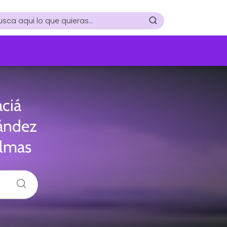
aciá
nández
almas