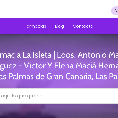
Farmacias
Blog
Contacto
macia La Isleta | Ldos. Antonio M
guez - Víctor Y Elena Maciá Her
as Palmas de Gran Canaria, Las P