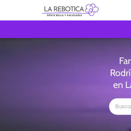
Far
Rodrí
en L