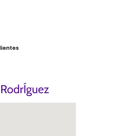
lientes
 RodrÍguez