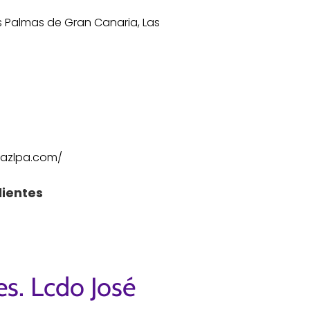
as Palmas de Gran Canaria, Las
iazlpa.com/
lientes
es. Lcdo José