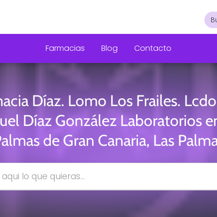
Farmacias
Blog
Contacto
acia Díaz. Lomo Los Frailes. Lcdo
el Díaz González Laboratorios e
almas de Gran Canaria, Las Palm