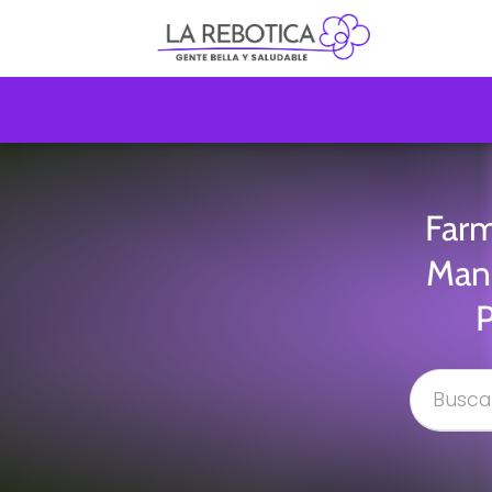
Farm
Manu
P