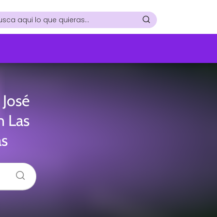
 José
n Las
as