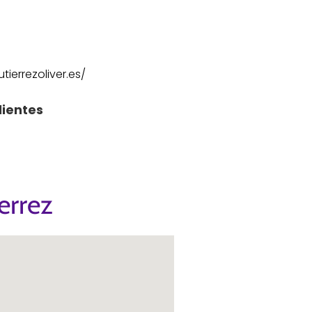
ierrezoliver.es/
lientes
errez