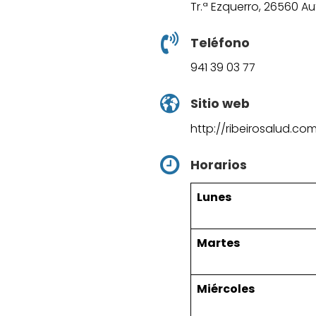
Tr.ª Ezquerro, 26560 Aut
Teléfono
941 39 03 77
Sitio web
http://ribeirosalud.co
Horarios
Lunes
Martes
Miércoles