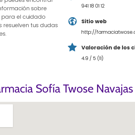
941 18 01 12
 información sobre
s para el cuidado
Sitio web
s resuelven tus dudas
http://farmaciatwose
es.
Valoración de los c
4.9 / 5 (11)
armacia Sofía Twose Navajas