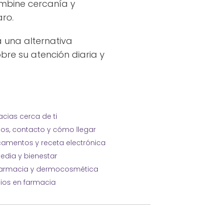
ombine cercanía y
aro.
 una alternativa
re su atención diaria y
cias cerca de ti
ios, contacto y cómo llegar
amentos y receta electrónica
edia y bienestar
farmacia y dermocosmética
cios en farmacia