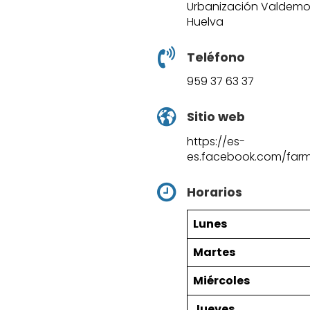
Urbanización Valdemor
Huelva
Teléfono
959 37 63 37
Sitio web
https://es-
es.facebook.com/farm
Horarios
Lunes
Martes
Miércoles
Jueves