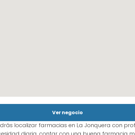
Ver negocio
drás localizar farmacias en La Jonquera con prof
esidad diaria, contar con una buena farmacia ma