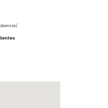
lsera.es/
lientes