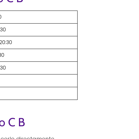
0
:30
–20:30
30
:30
o C B
acerlo directamente