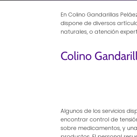
En Colino Gandarillas Peláe
dispone de diversos artíc
naturales, o atención expe
Colino Gandaril
Algunos de los servicios di
encontrar control de tensió
sobre medicamentos, y una
productos. El personal res