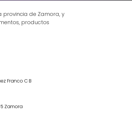
la provincia de Zamora, y
amentos, productos
áez Franco C B
015 Zamora