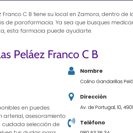
z Franco C B tiene su local en Zamora, dentro de 
ulos de parafarmacia. Ya sea que busques medic
rta, esta farmacia puede ayudarte.
las Peláez Franco C B
Nombre
Colino Gandarillas Pel
Dirección
Av. de Portugal, 10, 49
sponibles en puedes
n arterial, asesoramiento
Teléfono
 cuidada selección de
uelven tus dudas para
980 53 35 34