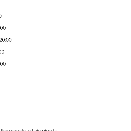
0
:00
–20:00
:00
:00
 llamando al siguiente