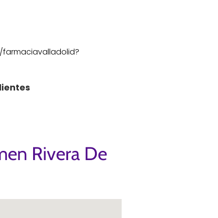
/farmaciavalladolid?
lientes
rmen Rivera De