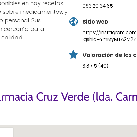
sponibles en hay recetas
983 29 34 65
o sobre medicamentos, y
o personal. Sus
Sitio web
n cercanía para
https://instagram.com
 calidad.
igshid=YmMyMTA2M2Y
Valoración de los c
3.8 / 5 (40)
armacia Cruz Verde (lda. Ca