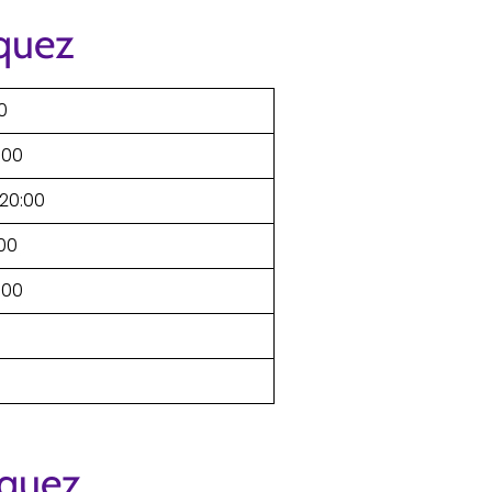
quez
0
:00
–20:00
:00
:00
zquez