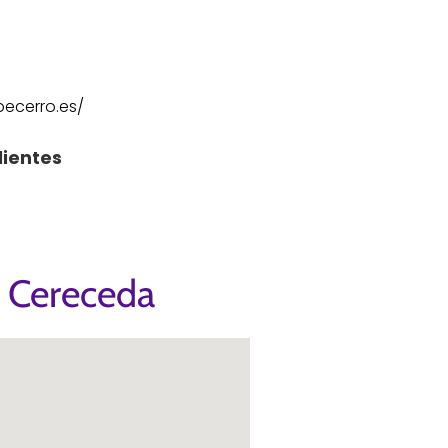
ecerro.es/
lientes
o Cereceda