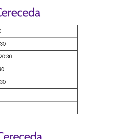
Cereceda
0
:30
–20:30
30
:30
 Cereceda