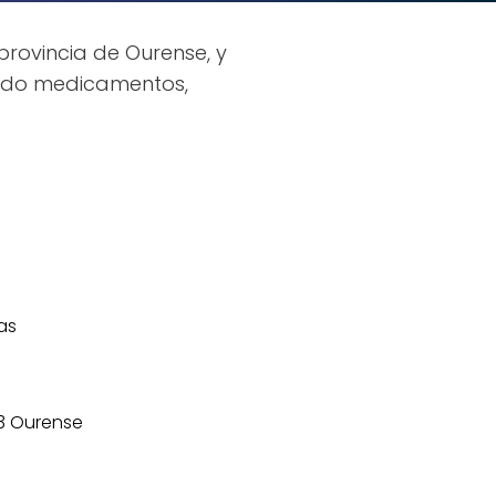
rovincia de Ourense, y
ando medicamentos,
as
03 Ourense