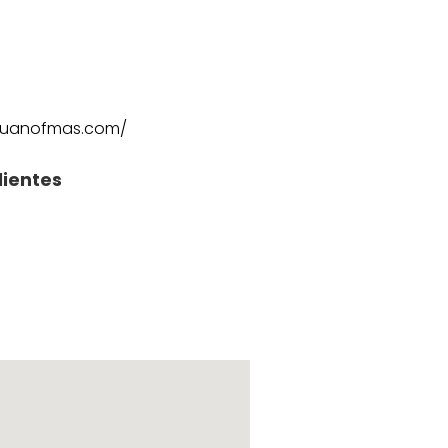
aruanofmas.com/
lientes