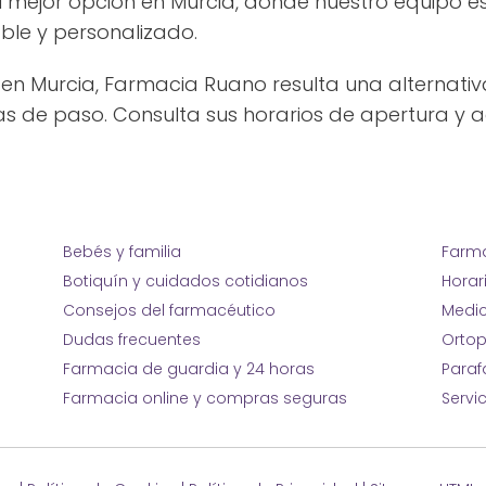
 mejor opción en Murcia, donde nuestro equipo e
le y personalizado.
en Murcia, Farmacia Ruano resulta una alternat
as de paso. Consulta sus horarios de apertura y a
Bebés y familia
Farma
Botiquín y cuidados cotidianos
Horar
Consejos del farmacéutico
Medic
Dudas frecuentes
Ortop
Farmacia de guardia y 24 horas
Para
Farmacia online y compras seguras
Servi