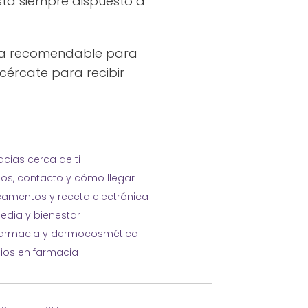
stá siempre dispuesto a
iva recomendable para
cércate para recibir
cias cerca de ti
ios, contacto y cómo llegar
amentos y receta electrónica
edia y bienestar
farmacia y dermocosmética
cios en farmacia