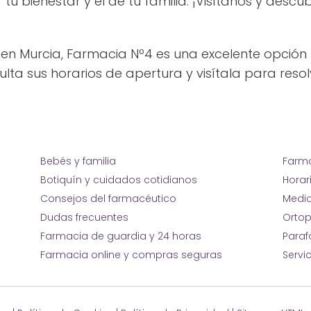
tu bienestar y el de tu familia. ¡Visítanos y de
n Murcia, Farmacia Nº4 es una excelente opción
sulta sus horarios de apertura y visítala para reso
Bebés y familia
Farma
Botiquín y cuidados cotidianos
Horar
Consejos del farmacéutico
Medic
Dudas frecuentes
Ortop
Farmacia de guardia y 24 horas
Para
Farmacia online y compras seguras
Servi