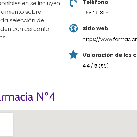
Teléfono
ponibles en se incluyen
oramiento sobre
968 29 81 69
da selección de
Sitio web
enden con cercanía
es.
https://www.farmacia
Valoración de los c
4.4 / 5 (59)
armacia Nº4