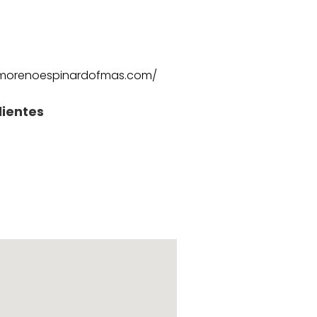
amorenoespinardofmas.com/
lientes