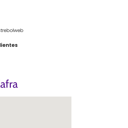
astrebolweb
lientes
afra