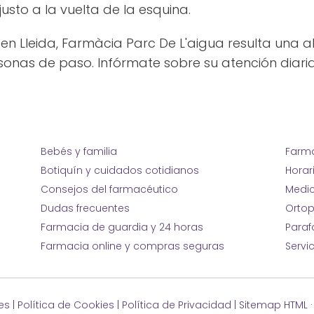
usto a la vuelta de la esquina.
n Lleida, Farmàcia Parc De L'aigua resulta una 
sonas de paso. Infórmate sobre su atención diaria 
Bebés y familia
Farma
Botiquín y cuidados cotidianos
Horar
Consejos del farmacéutico
Medic
Dudas frecuentes
Ortop
Farmacia de guardia y 24 horas
Para
Farmacia online y compras seguras
Servi
es
|
Política de Cookies
|
Política de Privacidad
|
Sitemap HTML