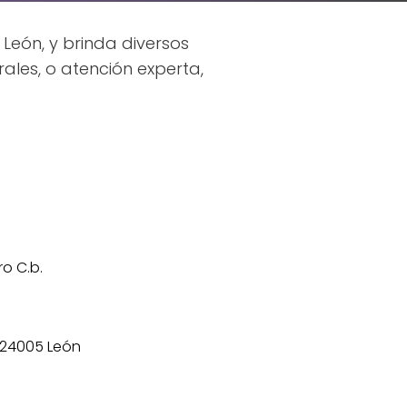
 León, y brinda diversos
les, o atención experta,
o C.b.
, 24005 León