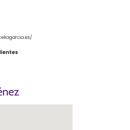
eliagarcia.es/
lientes
ménez